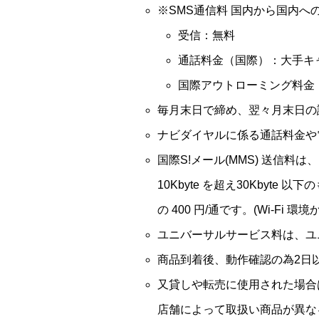
※SMS通信料 国内から国内へ
受信：無料
通話料金（国際）：大手キ
国際アウトローミング料金
毎月末日で締め、翌々月末日の
ナビダイヤルに係る通話料金や
国際S!メール(MMS) 送信料は、メー
10Kbyte を超え30Kbyte 以下
の 400 円/通です。(Wi-F
ユニバーサルサービス料は、ユ
商品到着後、動作確認の為2日
又貸しや転売に使用された場合
店舗によって取扱い商品が異な