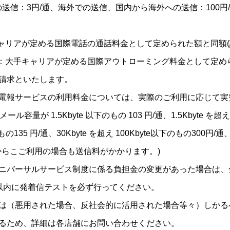
の送信：3円/通、海外での送信、国内から海外への送信：100円
ャリアが定める国際電話の通話料金として定められた額と同額(
：大手キャリアが定める国際アウトローミング料金として定めら
請求といたします。
電報サービスの利用料金については、実際のご利用に応じて実
ル容量が 1.5Kbyte 以下のもの 103 円/通、1.5Kbyte を超え1
のもの135 円/通、30Kbyte を超え 100Kbyte以下のもの300円/通
i 環境からこご利用の場合も送信料がかかります。)
ニバーサルサービス制度に係る負担金の変更があった場合は、
以内に発着信テストを必ず行ってください。
は（悪用された場合、反社会的に活用された場合等々）しかる
るため、詳細は各店舗にお問い合わせください。